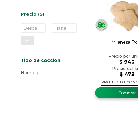
Precio
($)
OK
Milanesa Pol
Tipo de cocción
$
946
Horno
(1)
$
473
PRODUCTO CON