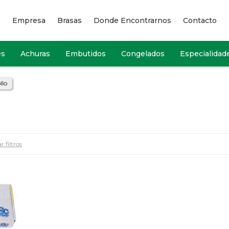
Empresa
Brasas
Donde Encontrarnos
Contacto
es
Achuras
Embutidos
Congelados
Especialidad
llo
r filtros