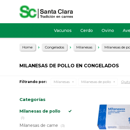
Vacunos
Cerdo
Ovino
Av
Home
Congelados
Milanesas
Milanesas de po
MILANESAS DE POLLO EN CONGELADOS
Filtrando por:
Milanesas
Milanesas de pollo
Quita
Categorías
Milanesas de pollo
(1)
Milanesas de carne
(3)