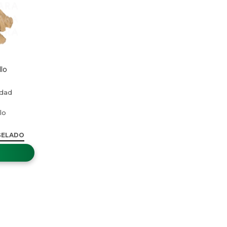
lo
GELADO