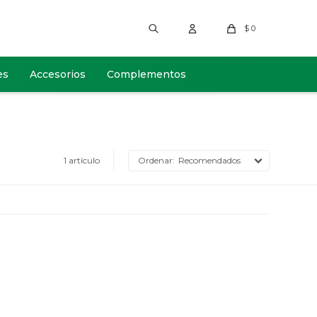
$
0
es
Accesorios
Complementos
1 artículo
Recomendados