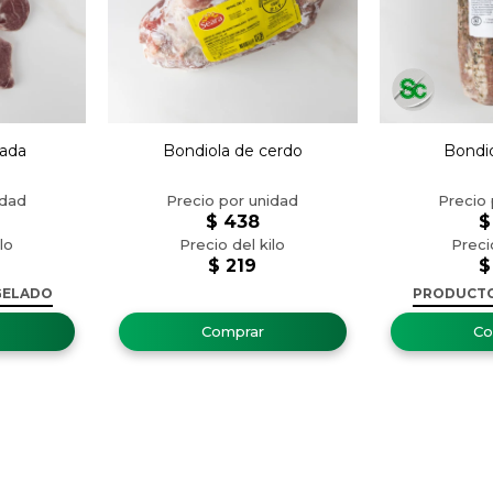
eada
Bondiola de cerdo
Bondio
$
438
$
$
219
$
GELADO
PRODUCT