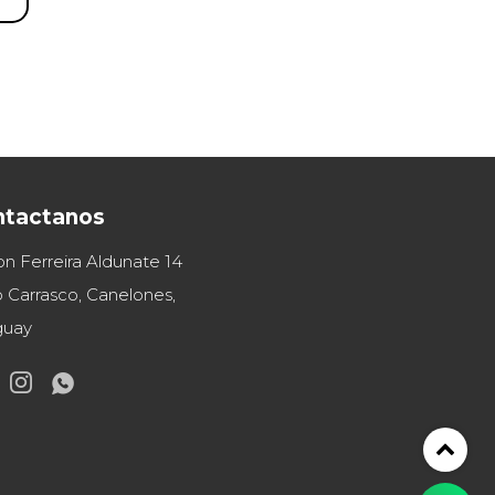
ntactanos
on Ferreira Aldunate 14
 Carrasco, Canelones,
guay

