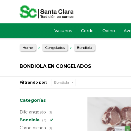
Vacunos
Cerdo
Ovino
Av
Home
Congelados
Bondiola
BONDIOLA EN CONGELADOS
Filtrando por:
Bondiola
Categorías
Bife angosto
(1)
Bondiola
(3)
Carne picada
(1)