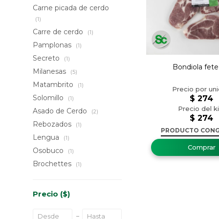
Carne picada de cerdo
(1)
Carre de cerdo
(1)
Pamplonas
(1)
Secreto
(1)
Bondiola fet
Milanesas
(5)
Matambrito
(1)
Solomillo
$
274
(1)
Asado de Cerdo
(2)
$
274
Rebozados
(1)
PRODUCTO CON
Lengua
(1)
Osobuco
(1)
Brochettes
(1)
Precio
($)