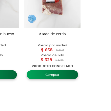
on hueso
Asado de cerdo
$
658
$
812
$
329
$
406
PRODUCTO CONGELADO