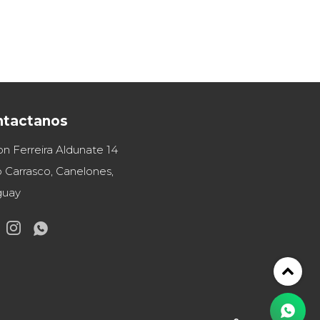
ntactanos
on Ferreira Aldunate 14
 Carrasco, Canelones,
guay

