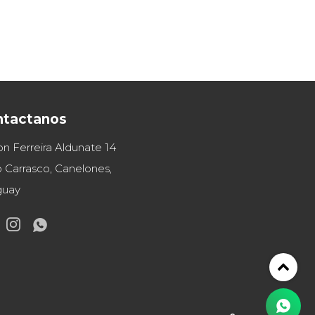
ntactanos
on Ferreira Aldunate 14
 Carrasco, Canelones,
guay

