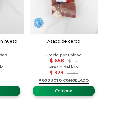
on hueso
Asado de cerdo
$
658
$
812
$
329
$
406
PRODUCTO CONGELADO