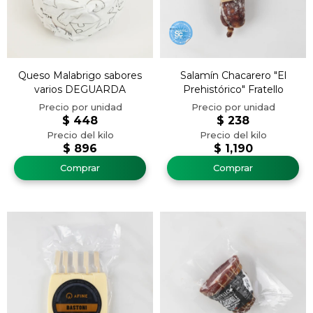
Queso Malabrigo sabores
Salamín Chacarero "El
varios DEGUARDA
Prehistórico" Fratello
$
448
$
238
$
896
$
1,190