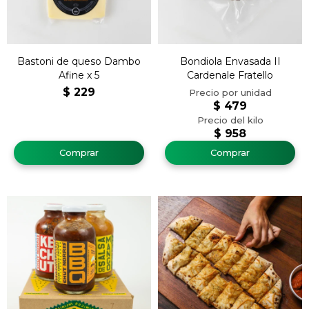
Bastoni de queso Dambo
Bondiola Envasada II
Afine x 5
Cardenale Fratello
$
229
$
479
$
958