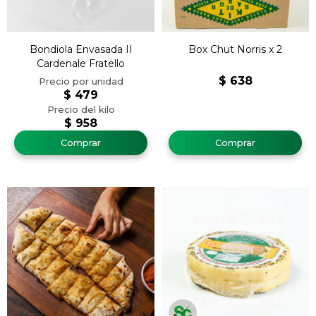
Bondiola Envasada II
Box Chut Norris x 2
Cardenale Fratello
$
638
$
479
$
958