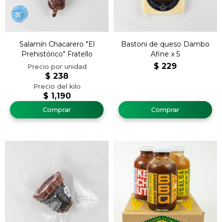
Salamín Chacarero "El
Bastoni de queso Dambo
Prehistórico" Fratello
Afine x 5
$
229
$
238
$
1,190