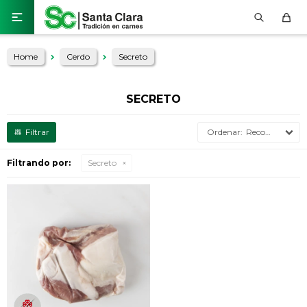

Home
Cerdo
Secreto
SECRETO
Recomendados
Filtrando por:
Secreto