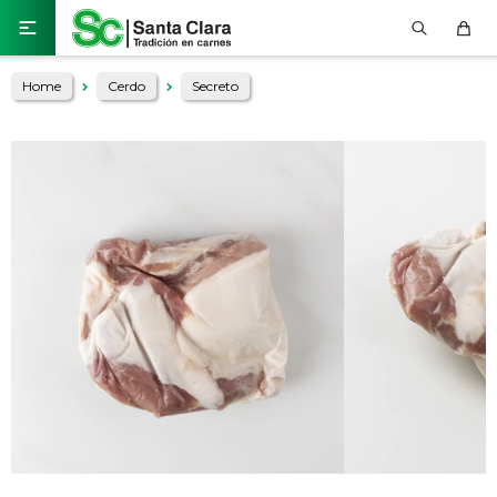

Home
Cerdo
Secreto