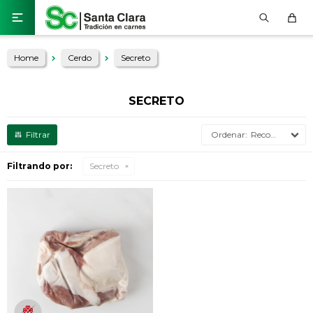

Home
Cerdo
Secreto
SECRETO
Recomendados
Filtrando por:
Secreto