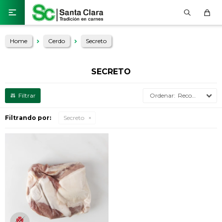

Home
Cerdo
Secreto
SECRETO
Recomendados
Filtrando por:
Secreto