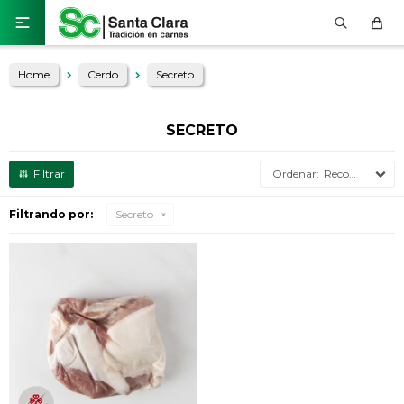

Home
Cerdo
Secreto
SECRETO
Recomendados
Filtrando por:
Secreto