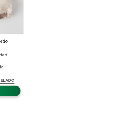
erdo
GELADO