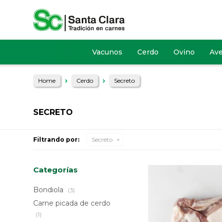
Vacunos
Cerdo
Ovino
Av
Home
Cerdo
Secreto
SECRETO
Filtrando por:
Secreto
Categorías
Bondiola
(3)
Carne picada de cerdo
(1)