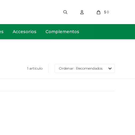
$
0
es
Accesorios
Complementos
1 artículo
Recomendados