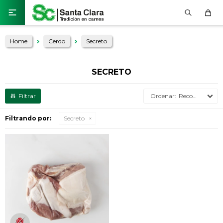

Home
Cerdo
Secreto
SECRETO
Recomendados
Filtrando por:
Secreto