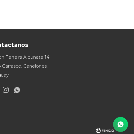
ntactanos
on Ferreira Aldunate 14
 Carrasco, Canelones,
guay

