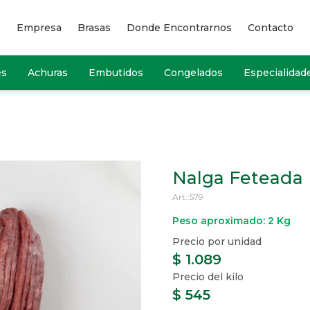
Empresa
Brasas
Donde Encontrarnos
Contacto
es
Achuras
Embutidos
Congelados
Especialidad
Nalga Feteada
579
Peso aproximado: 2 Kg
$
1.089
$
545