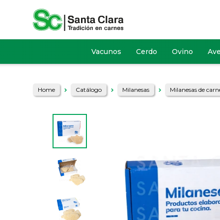
Vacunos
Cerdo
Ovino
Av
Home
Catálogo
Milanesas
Milanesas de carn