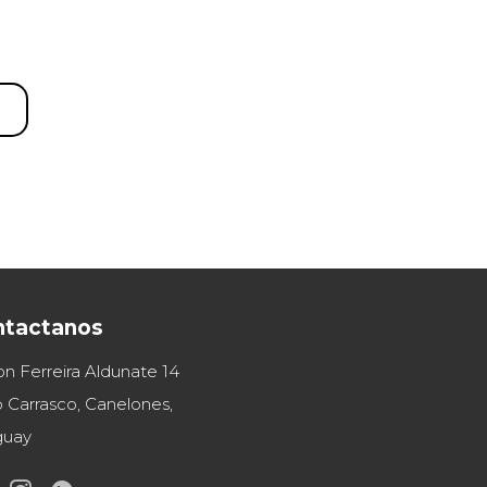
ntactanos
on Ferreira Aldunate 14
 Carrasco, Canelones,
guay