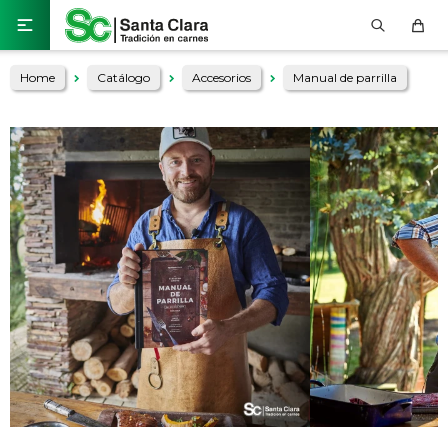

Home
Catálogo
Accesorios
Manual de parrilla