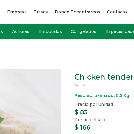
Empresa
Brasas
Donde Encontrarnos
Contacto
es
Achuras
Embutidos
Congelados
Especialidad
Chicken tender
3817
Peso aproximado: 0.5 Kg
$
83
$
166