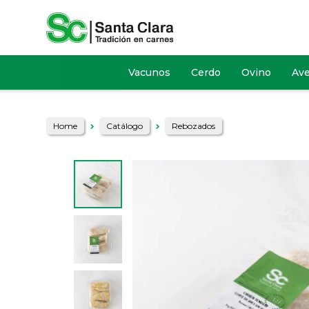
Vacunos
Cerdo
Ovino
Av
Home
Catálogo
Rebozados