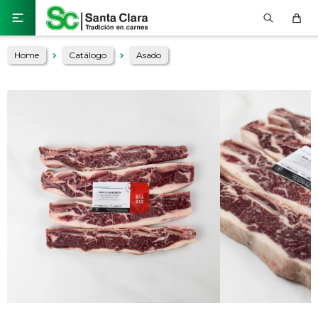

Home
Catálogo
Asado