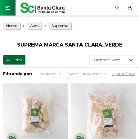

Home
Aves
Suprema
SUPREMA MARCA SANTA CLARA_VERDE
Recomendados
Filtrando por:
Suprema
Santa Clara_verde
Quitar filtros