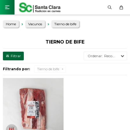

Home
Vacunos
Tierno de bife
TIERNO DE BIFE
Recomendados
Filtrando por:
Tierno de bife