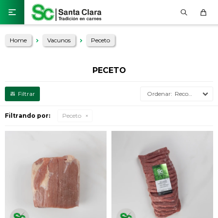

Home
Vacunos
Peceto
PECETO
Recomendados
Filtrando por:
Peceto