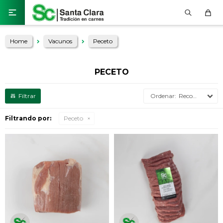

Home
Vacunos
Peceto
PECETO
Recomendados
Filtrando por:
Peceto