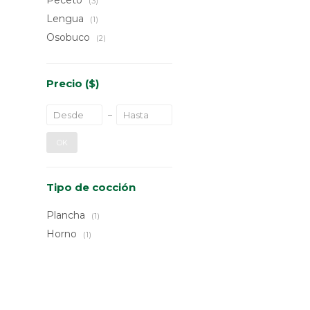
Peceto
(3)
Lengua
(1)
Osobuco
(2)
Precio
($)
OK
Tipo de cocción
Plancha
(1)
Horno
(1)