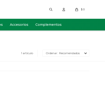
$
0
es
Accesorios
Complementos
1 artículo
Recomendados