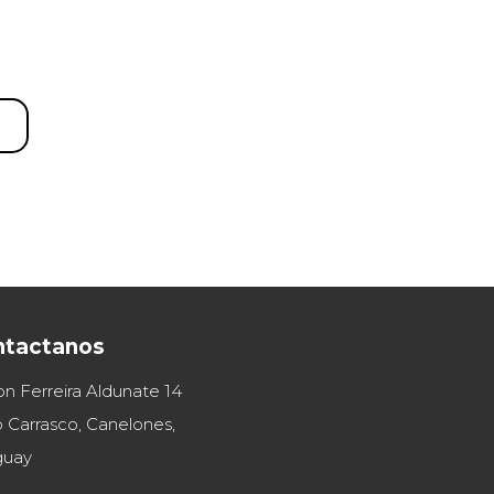
ntactanos
on Ferreira Aldunate 14
 Carrasco, Canelones,
guay