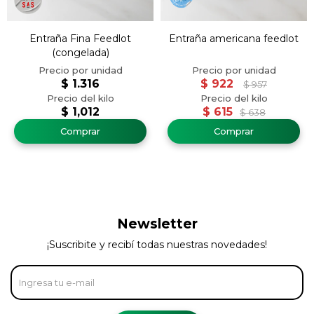
Entraña Fina Feedlot
Entraña americana feedlot
(congelada)
$
1.316
$
922
$
957
$
1,012
$
615
$
638
Newsletter
¡Suscribite y recibí todas nuestras novedades!