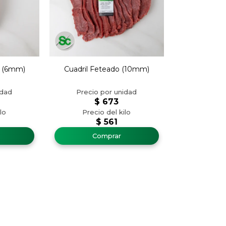
l (6mm)
Cuadril Feteado (10mm)
$
673
$
561