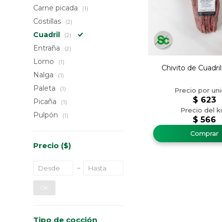
Carne picada
(1)
Costillas
(2)
Cuadril
(2)
Entraña
(2)
Lomo
(1)
Chivito de Cuadri
Nalga
(1)
Paleta
(1)
$
623
Picaña
(1)
Pulpón
(1)
$
566
Precio
($)
OK
Tipo de cocción