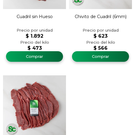
Cuadril sin Hueso
Chivito de Cuadril (6mm)
$
1.892
$
623
$
473
$
566