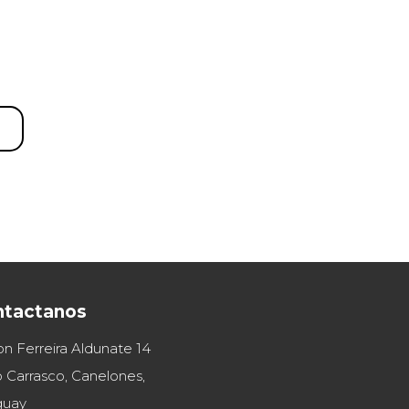
ntactanos
on Ferreira Aldunate 14
 Carrasco, Canelones,
guay