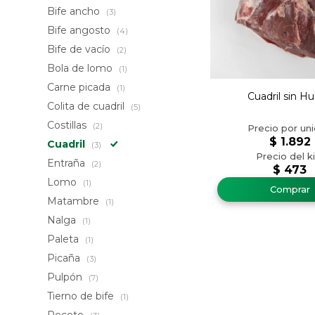
Bife ancho
(3)
Bife angosto
(4)
Bife de vacío
(2)
Bola de lomo
(1)
Carne picada
(1)
Cuadril sin H
Colita de cuadril
(5)
Costillas
(2)
$
1.892
Cuadril
(3)
Entraña
(2)
$
473
Lomo
(1)
Matambre
(1)
Nalga
(1)
Paleta
(1)
Picaña
(3)
Pulpón
(7)
Tierno de bife
(1)