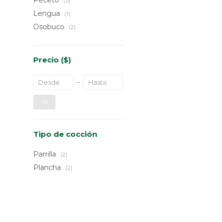
Peceto
(3)
Lengua
(1)
Osobuco
(2)
Precio
($)
OK
Tipo de cocción
Parrilla
(2)
Plancha
(2)