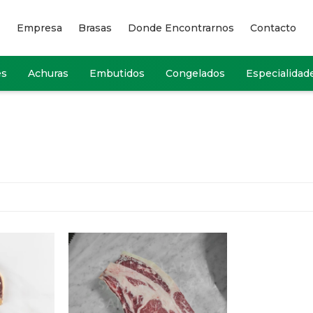
Empresa
Brasas
Donde Encontrarnos
Contacto
es
Achuras
Embutidos
Congelados
Especialidad