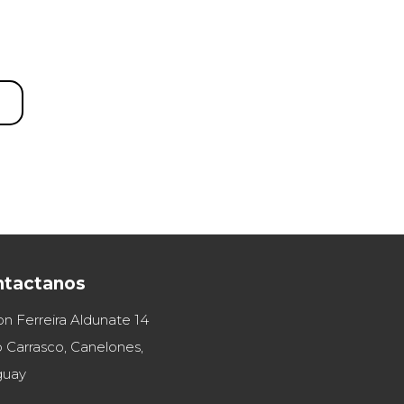
ntactanos
on Ferreira Aldunate 14
 Carrasco, Canelones,
guay