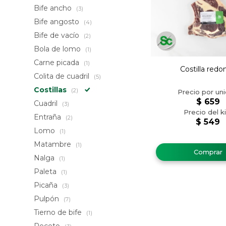
Bife ancho
(3)
Bife angosto
(4)
Bife de vacío
(2)
Bola de lomo
(1)
Carne picada
(1)
Costilla redo
Colita de cuadril
(5)
Costillas
(2)
$
659
Cuadril
(3)
Entraña
(2)
$
549
Lomo
(1)
Matambre
(1)
Nalga
(1)
Paleta
(1)
Picaña
(3)
Pulpón
(7)
Tierno de bife
(1)