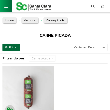

Home
Vacunos
Carne picada
CARNE PICADA
Recomendados
Filtrando por:
Carne picada