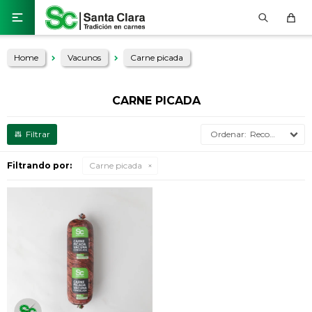

Home
Vacunos
Carne picada
CARNE PICADA
Recomendados
Filtrando por:
Carne picada