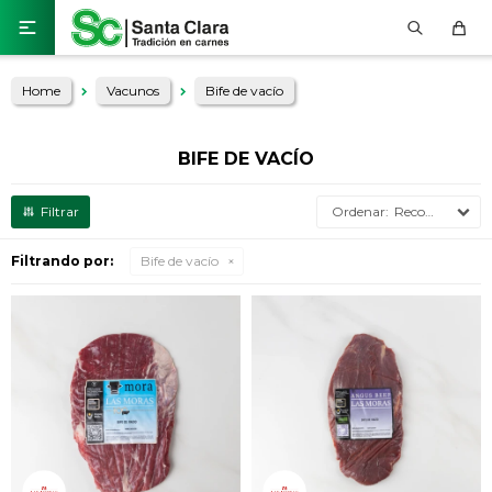

Home
Vacunos
Bife de vacío
BIFE DE VACÍO
Recomendados
Filtrando por:
Bife de vacío