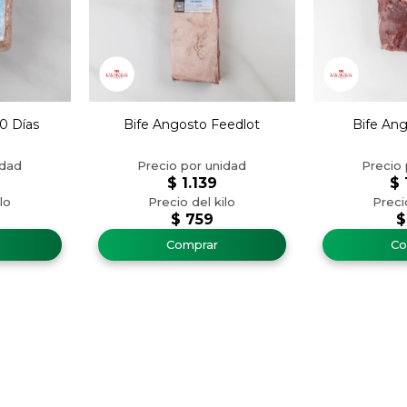
0 Días
Bife Angosto Feedlot
Bife An
$
1.139
$
$
759
$