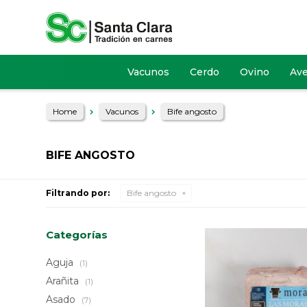
Vacunos
Cerdo
Ovino
Av
Home
Vacunos
Bife angosto
BIFE ANGOSTO
Filtrando por:
Bife angosto
Categorías
Aguja
(1)
Arañita
(1)
Asado
(7)