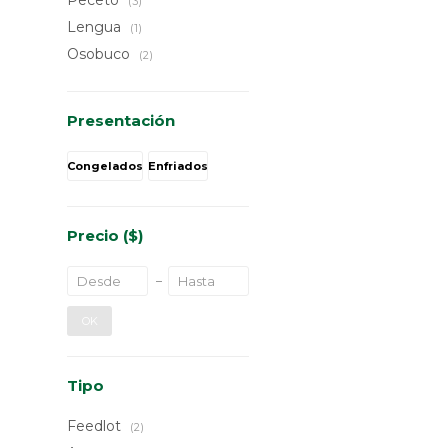
Peceto
(3)
Lengua
(1)
Osobuco
(2)
Presentación
Congelados
Enfriados
Precio
($)
OK
Tipo
Feedlot
(2)