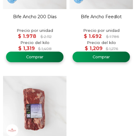
Bife Ancho 200 Días
Bife Ancho Feedlot
$
1.978
$
1.692
$
2.112
$
1.786
$
1,319
$
1,209
$
1,408
$
1,276