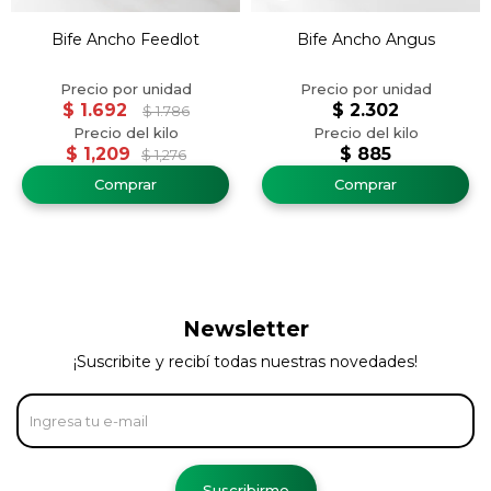
Bife Ancho Feedlot
Bife Ancho Angus
$
1.692
$
2.302
$
1.786
$
1,209
$
885
$
1,276
Newsletter
¡Suscribite y recibí todas nuestras novedades!
Suscribirme