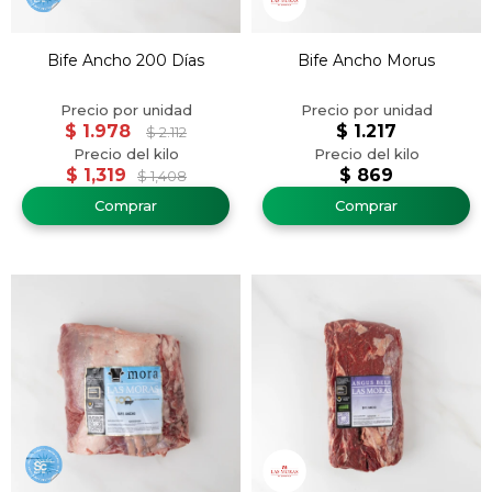
Bife Ancho 200 Días
Bife Ancho Morus
$
1.978
$
1.217
$
2.112
$
1,319
$
869
$
1,408