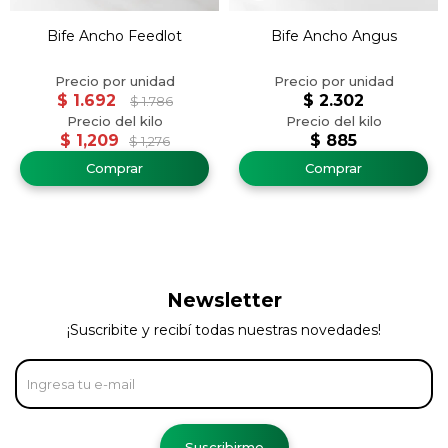
Bife Ancho Feedlot
Bife Ancho Angus
$
1.692
$
2.302
$
1.786
$
1,209
$
885
$
1,276
Newsletter
¡Suscribite y recibí todas nuestras novedades!
Suscribirme