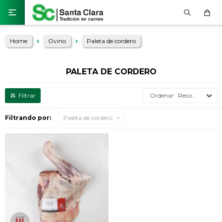

Home
Ovino
Paleta de cordero
PALETA DE CORDERO
Recomendados
Filtrando por:
Paleta de cordero