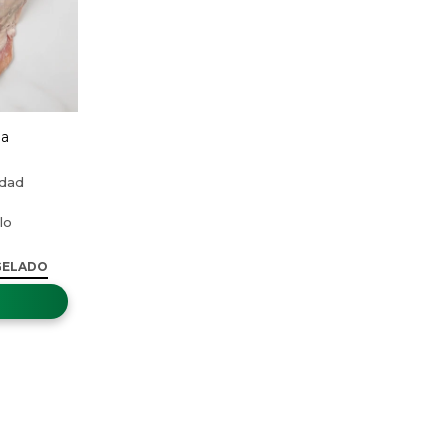
na
GELADO