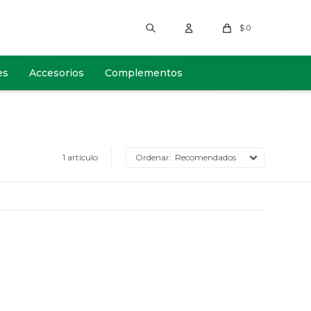
$
0
es
Accesorios
Complementos
1 artículo
Recomendados