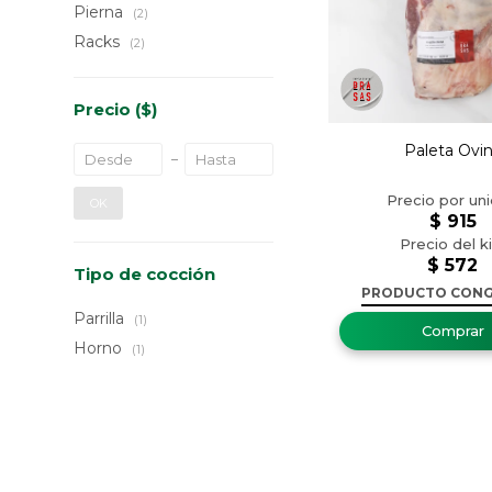
Pierna
(2)
Racks
(2)
Precio
($)
Paleta Ovi
OK
$
915
$
572
Tipo de cocción
PRODUCTO CON
Parrilla
(1)
Horno
(1)