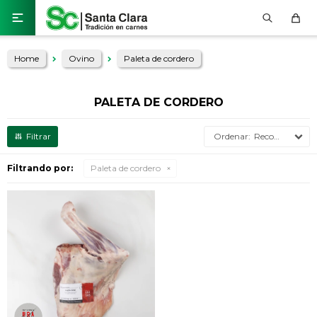

Home
Ovino
Paleta de cordero
PALETA DE CORDERO
Recomendados
Filtrando por:
Paleta de cordero