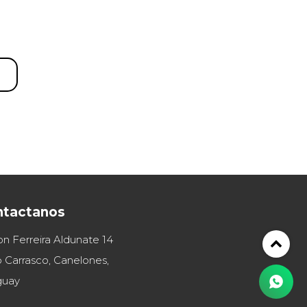
ntactanos
on Ferreira Aldunate 14
 Carrasco, Canelones,
guay