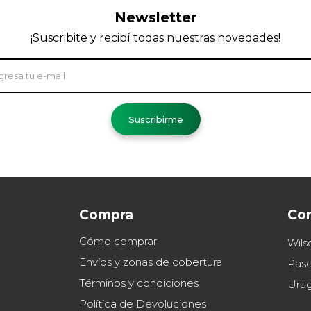
Newsletter
¡Suscribite y recibí todas nuestras novedades!
Suscribirme
Compra
Co
Cómo comprar
Wils
Envíos y zonas de cobertura
Paso
Términos y condiciones
Uru
Política de Devoluciones