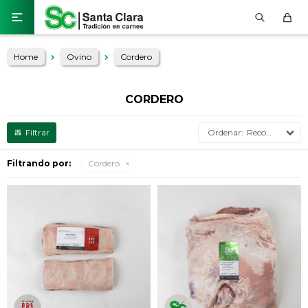

Home
Ovino
Cordero
CORDERO
Recomendados
Filtrando por:
Cordero