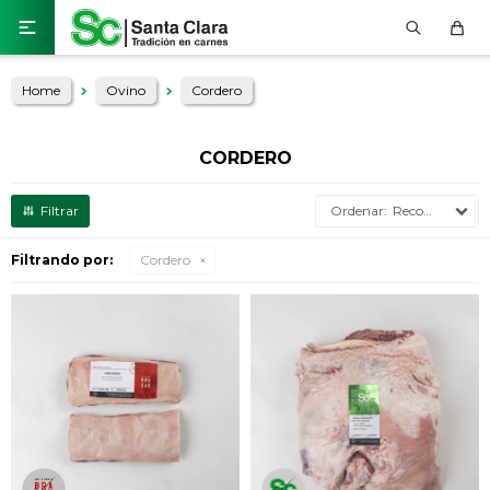

Home
Ovino
Cordero
CORDERO
Recomendados
Filtrando por:
Cordero