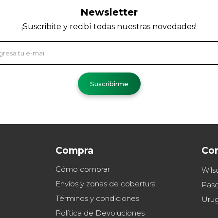
Newsletter
¡Suscribite y recibí todas nuestras novedades!
Suscribirme
Compra
Co
Cómo comprar
Wils
Envíos y zonas de cobertura
Paso
Términos y condiciones
Uru
Política de Devoluciones