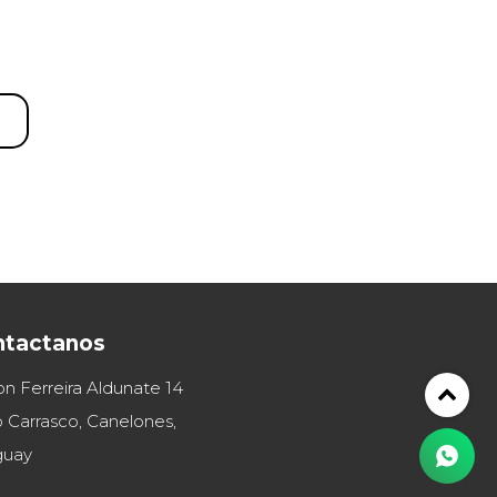
ntactanos
on Ferreira Aldunate 14
 Carrasco, Canelones,
guay