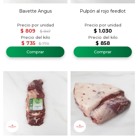
Bavette Angus
Pulpón al rojo feedlot
$
809
$
1.030
$
847
$
735
$
858
$
770