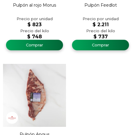
Pulpón al rojo Morus
Pulpón Feedlot
$
823
$
2.211
$
748
$
737
Pulpón Angus