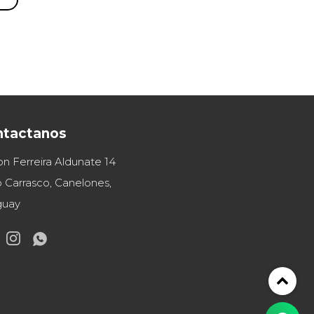
ntactanos
on Ferreira Aldunate 14
 Carrasco, Canelones,
guay

