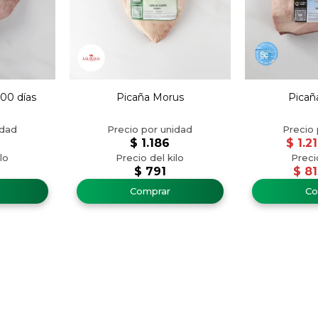
200 días
Picaña Morus
Picañ
$
1.186
$
1.2
$
791
$
81