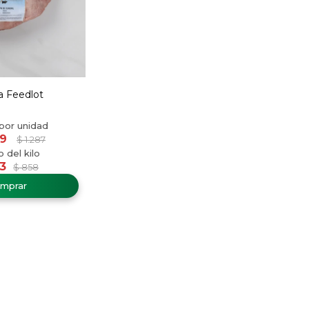
a Feedlot
19
$
1.287
3
$
858