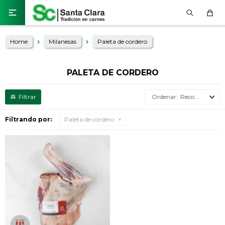

Home
Milanesas
Paleta de cordero
PALETA DE CORDERO
Recomendados
Filtrando por:
Paleta de cordero