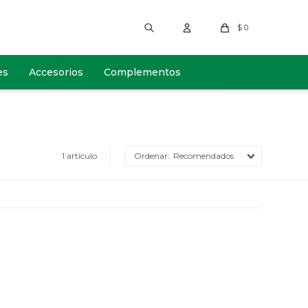
$
0
es
Accesorios
Complementos
1 artículo
Recomendados