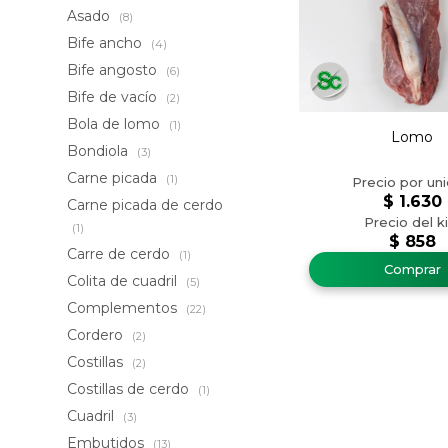
Asado
(8)
Bife ancho
(4)
Bife angosto
(6)
Bife de vacío
(2)
Bola de lomo
(1)
Lomo
Bondiola
(3)
Carne picada
(1)
$
1.630
Carne picada de cerdo
(1)
$
858
Carre de cerdo
(1)
Colita de cuadril
(5)
Complementos
(22)
Cordero
(2)
Costillas
(2)
Costillas de cerdo
(1)
Cuadril
(3)
Embutidos
(13)