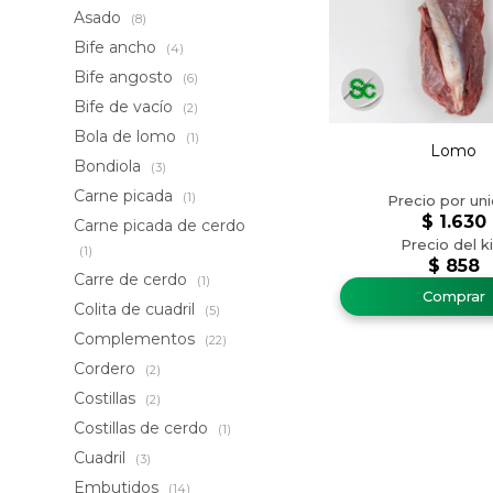
Asado
(8)
Bife ancho
(4)
Bife angosto
(6)
Bife de vacío
(2)
Bola de lomo
(1)
Lomo
Bondiola
(3)
Carne picada
(1)
$
1.630
Carne picada de cerdo
(1)
$
858
Carre de cerdo
(1)
Colita de cuadril
(5)
Complementos
(22)
Cordero
(2)
Costillas
(2)
Costillas de cerdo
(1)
Cuadril
(3)
Embutidos
(14)