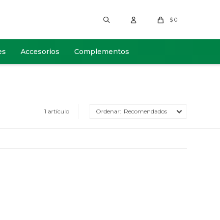
$
0
es
Accesorios
Complementos
1 artículo
Recomendados