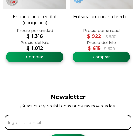
Entraña Fina Feedlot
Entraña americana feedlot
(congelada)
$
1.316
$
922
$
957
$
1,012
$
615
$
638
Newsletter
¡Suscribite y recibí todas nuestras novedades!