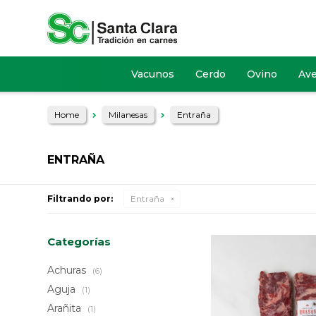
Vacunos
Cerdo
Ovino
Av
Home
Milanesas
Entraña
ENTRAÑA
Filtrando por:
Entraña
Categorías
Achuras
(6)
Aguja
(1)
Arañita
(1)