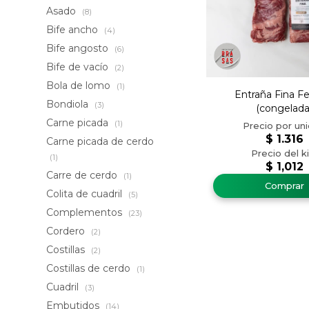
Asado
(8)
Bife ancho
(4)
Bife angosto
(6)
Bife de vacío
(2)
Bola de lomo
(1)
Entraña Fina F
Bondiola
(3)
(congelada
Carne picada
(1)
$
1.316
Carne picada de cerdo
(1)
$
1,012
Carre de cerdo
(1)
Colita de cuadril
(5)
Complementos
(23)
Cordero
(2)
Costillas
(2)
Costillas de cerdo
(1)
Cuadril
(3)
Embutidos
(14)