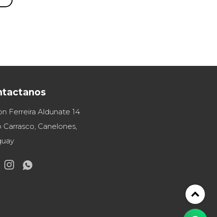
ntactanos
on Ferreira Aldunate 14
 Carrasco, Canelones,
guay

