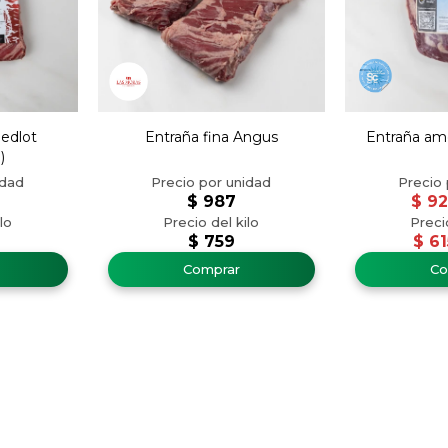
eedlot
Entraña fina Angus
Entraña ame
)
$
987
$
92
$
759
$
61