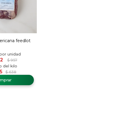
ricana feedlot
2
$
957
5
$
638