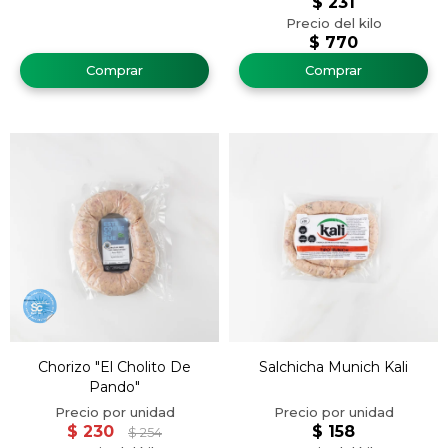
$
231
$
770
Chorizo "El Cholito De
Salchicha Munich Kali
Pando"
$
230
$
158
$
254