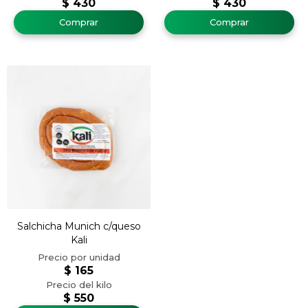
$
430
$
430
Salchicha Munich c/queso
Kali
$
165
$
550