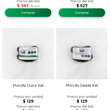
$
383
$
527
$
423
Morcilla Dulce Kali
Morcilla Salada Kali
$
129
$
129